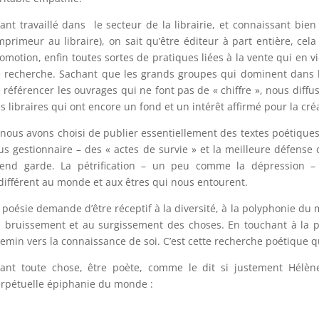
ant travaillé dans le secteur de la librairie, et connaissant bie
imprimeur au libraire), on sait qu’être éditeur à part entière, cela
omotion, enfin toutes sortes de pratiques liées à la vente qui en vi
 recherche. Sachant que les grands groupes qui dominent dans 
 référencer les ouvrages qui ne font pas de « chiffre », nous diff
s libraires qui ont encore un fond et un intérêt affirmé pour la créat
 nous avons choisi de publier essentiellement des textes poétiques,
us gestionnaire – des « actes de survie » et la meilleure défense 
end garde. La pétrification – un peu comme la dépression –
différent au monde et aux êtres qui nous entourent.
 poésie demande d’être réceptif à la diversité, à la polyphonie du 
 bruissement et au surgissement des choses. En touchant à la par
emin vers la connaissance de soi. C’est cette recherche poétique q
ant toute chose, être poète, comme le dit si justement Hélène
rpétuelle épiphanie du monde :