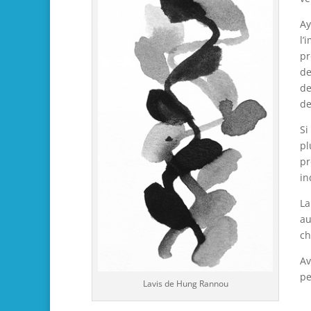
Ay
l’
pr
de
de
de
Si
pl
pr
in
La
au
ch
Av
pe
Lavis de Hung Rannou