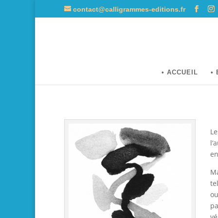
contact@calligrammes-editions.fr
• ACCUEIL
•
Le
l’
en
Ma
te
ou
pa
vé