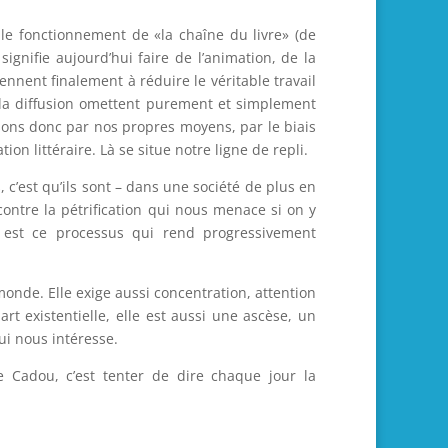
n le fonctionnement de «la chaîne du livre» (de
 signifie aujourd’hui faire de l’animation, de la
ennent finalement à réduire le véritable travail
la diffusion omettent purement et simplement
usons donc par nos propres moyens, par le biais
ion littéraire. Là se situe notre ligne de repli.
 c’est qu’ils sont – dans une société de plus en
contre la pétrification qui nous menace si on y
 est ce processus qui rend progressivement
monde. Elle exige aussi concentration, attention
t existentielle, elle est aussi une ascèse, un
ui nous intéresse.
 Cadou, c’est tenter de dire chaque jour la