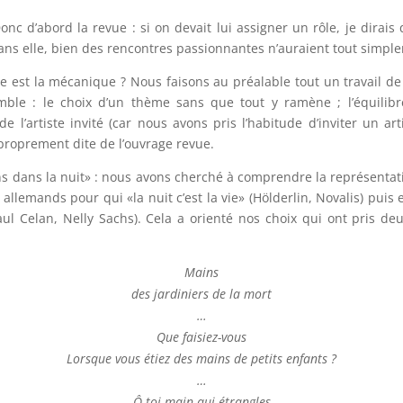
 d’abord la revue : si on devait lui assigner un rôle, je dirais q
sans elle, bien des rencontres passionnantes n’auraient tout simpl
lle est la mécanique ? Nous faisons au préalable tout un travail d
le : le choix d’un thème sans que tout y ramène ; l’équilibr
x de l’artiste invité (car nous avons pris l’habitude d’inviter un 
proprement dite de l’ouvrage revue.
s dans la nuit» : nous avons cherché à comprendre la représentati
allemands pour qui «la nuit c’est la vie» (Hölderlin, Novalis) puis
 Celan, Nelly Sachs). Cela a orienté nos choix qui ont pris deux
Mains
des jardiniers de la mort
…
Que faisiez-vous
Lorsque vous étiez des mains de petits enfants ?
…
Ô toi main qui étrangles