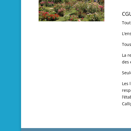
CG
Tout
L’en
Tous
La r
des 
Seul
Les 
resp
l’ét
Call