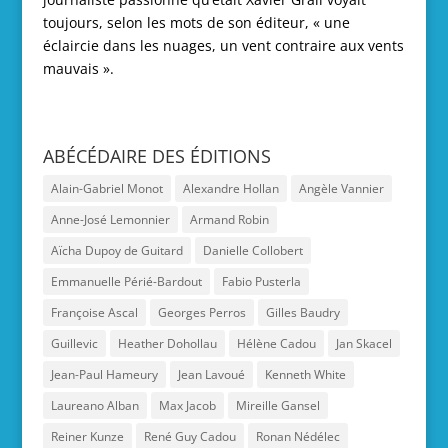
toujours, selon les mots de son éditeur, « une
éclaircie dans les nuages, un vent contraire aux vents
mauvais ».
ABÉCÉDAIRE DES ÉDITIONS
Alain-Gabriel Monot
Alexandre Hollan
Angèle Vannier
Anne-José Lemonnier
Armand Robin
Aïcha Dupoy de Guitard
Danielle Collobert
Emmanuelle Périé-Bardout
Fabio Pusterla
Françoise Ascal
Georges Perros
Gilles Baudry
Guillevic
Heather Dohollau
Hélène Cadou
Jan Skacel
Jean-Paul Hameury
Jean Lavoué
Kenneth White
Laureano Alban
Max Jacob
Mireille Gansel
Reiner Kunze
René Guy Cadou
Ronan Nédélec