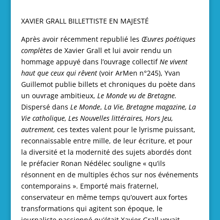
XAVIER GRALL BILLETTISTE EN MAJESTÉ
Après avoir récemment republié les
Œuvres poétiques
complètes
de Xavier Grall et lui avoir rendu un
hommage appuyé dans l’ouvrage collectif
Ne vivent
haut que ceux qui rêvent
(voir ArMen n°245), Yvan
Guillemot publie billets et chroniques du poète dans
un ouvrage ambitieux,
Le Monde vu de Bretagne.
Dispersé dans
Le Monde
,
La Vie, Bretagne magazine, La
Vie catholique,
Les
Nouvelles littéraires, Hors Jeu,
autrement,
ces textes valent pour le lyrisme puissant,
reconnaissable entre mille, de leur écriture, et pour
la diversité et la modernité des sujets abordés dont
le préfacier Ronan Nédélec souligne « qu’ils
résonnent en de multiples échos sur nos événements
contemporains ». Emporté mais fraternel,
conservateur en même temps qu’ouvert aux fortes
transformations qui agitent son époque, le
journaliste passionné qu’était Xavier Grall voyait