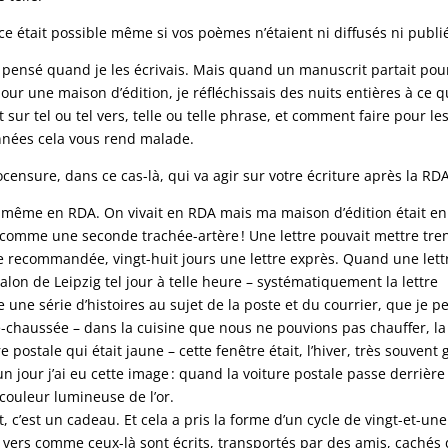
e était possible même si vos poèmes n’étaient ni diffusés ni publié
 pensé quand je les écrivais. Mais quand un manuscrit partait pour
our une maison d’édition, je réfléchissais des nuits entières à ce q
 sur tel ou tel vers, telle ou telle phrase, et comment faire pour le
nnées cela vous rend malade.
censure, dans ce cas-là, qui va agir sur votre écriture après la RDA
ée même en RDA. On vivait en RDA mais ma maison d’édition était en
 comme une seconde trachée-artère ! Une lettre pouvait mettre tre
e recommandée, vingt-huit jours une lettre exprès. Quand une lett
alon de Leipzig tel jour à telle heure – systématiquement la lettre
e une série d’histoires au sujet de la poste et du courrier, que je p
chaussée – dans la cuisine que nous ne pouvions pas chauffer, la
re postale qui était jaune – cette fenêtre était, l’hiver, très souvent 
un jour j’ai eu cette image : quand la voiture postale passe derrière
 couleur lumineuse de l’or.
t, c’est un cadeau. Et cela a pris la forme d’un cycle de vingt-et-une
 vers comme ceux-là sont écrits, transportés par des amis, cachés