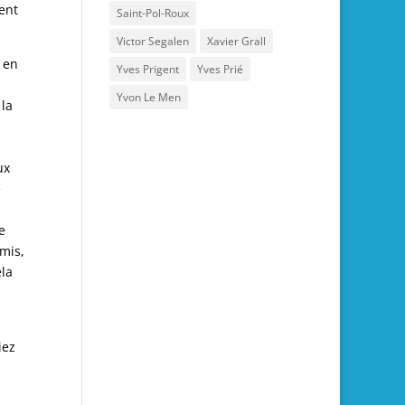
ent
Saint-Pol-Roux
Victor Segalen
Xavier Grall
é en
Yves Prigent
Yves Prié
Yvon Le Men
 la
ux
e
e
rmis,
ela
iez