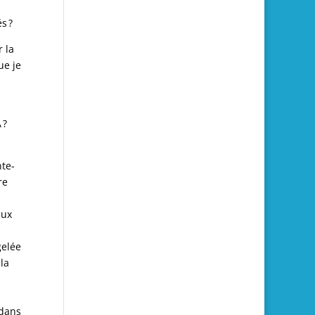
s ?
 la
ue je
s
 ?
nte-
re
eux
gelée
 la
 dans