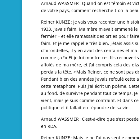
Arnaud WASSMER : Quand on est témoin et victi
de votre pays, comment­ recherche-t-on la beau
Reiner KUNZE : Je vais vous raconter une histoi
1933. J’avais faim. Ma mère m’avait emmené le 
fermier – et elle ramassait des orties pour fair
faim. Et je me rappelle très bien, j’étais assis 
d’hirondelles, il y en avait des centaines et ma
comme ça ? » Et je lui montre ces fils recouverts 
affolés de ma mère, et j’ai compris cela des diz
perdais la tête. « Mais Reiner, ce ne sont pas d
Pendant bien des années j’avais refoulé cette an
cette métaphore. Puis j’ai écrit un poème. Cett
au fond, de survivre pendant tout ce temps. J
vient, mais je suis comme contraint. Et dans ce
politique et il fallait en répondre de sa vie.
Arnaud WASSMER : C’est-à-dire que s’est posée a
en RDA.
Reiner KUNZE : Mais je ne l’ai pas sentie comme