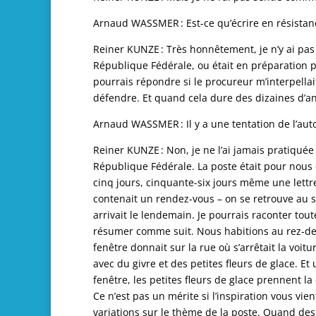
Arnaud WASSMER : Est-ce qu’écrire en résistanc
Reiner KUNZE : Très honnêtement, je n’y ai pas
République­ Fédérale, ou était en préparation p
pourrais répondre si le procureur m’interpellait
défendre. Et quand cela dure des dizaines d’a
Arnaud WASSMER : Il y a une tentation de l’auto
Reiner KUNZE : Non, je ne l’ai jamais pratiqu
République Fédérale. La poste était pour nous
cinq jours, cinquante-six jours même une lettr
con­tenait un rendez-vous – on se retrouve au s
arrivait le lendemain. Je pourrais raconter tout
résumer comme suit. Nous habitions au rez-de-
fenêtre donnait sur la rue où s’arrêtait­ la voitu
avec du givre et des petites fleurs de glace. Et 
fenêtre, les petites fleurs de glace prennent la
Ce n’est pas un mérite si l’inspiration vous vien
variations sur le thème de la poste. Quand des