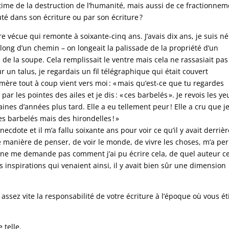
me de la destruction de l’humanité, mais aussi de ce fractionnem
té dans son écriture ou par son écriture ?
re vécue qui remonte à soixante-cinq ans. J’avais dix ans, je suis n
long d’un chemin – on longeait la palissade de la propriété d’un
e de la soupe. Cela remplissait le ventre mais cela ne rassasiait pas
sur un talus, je regardais un fil télégraphique qui était couvert
 mère tout à coup vient vers moi : « mais qu’est-ce que tu regardes
par les pointes des ailes et je dis : « ces barbelés ». Je revois les ye
aines d’années plus tard. Elle a eu tellement peur ! Elle a cru que j
es barbelés mais des hirondelles ! »
ecdote et il m’a fallu soixante ans pour voir ce qu’il y avait derrièr
e manière de penser, de voir le monde, de vivre les choses, m’a pe
e ne me demande pas comment j’ai pu écrire cela, de quel auteur c
s inspirations qui venaient ainsi, il y avait bien sûr une dimension
ssez vite la responsabilité de votre écriture à l’époque où vous ét
 telle.