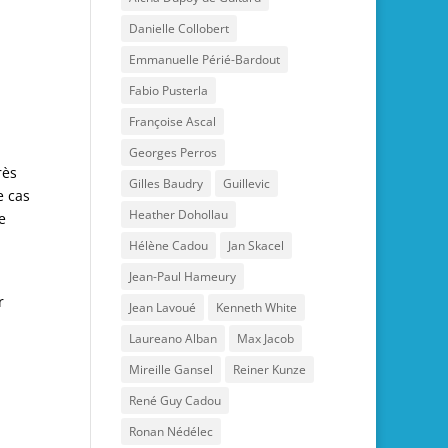
Danielle Collobert
Emmanuelle Périé-Bardout
Fabio Pusterla
Françoise Ascal
Georges Perros
rès
Gilles Baudry
Guillevic
e cas
Heather Dohollau
e
Hélène Cadou
Jan Skacel
Jean-Paul Hameury
r
Jean Lavoué
Kenneth White
Laureano Alban
Max Jacob
Mireille Gansel
Reiner Kunze
René Guy Cadou
Ronan Nédélec