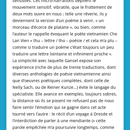
sensibles. Ces micro-narrations déplient le
mouvement sensitif, vibratile, que le frottement de
deux mots ouvre en nous ; telle une rêverie, ils y
deviennent la version d’un poème à venir, « un
morceau d’écorce de platane », ou bien, comme
l’auteur le rappelle évoquant le poète vietnamien Che
Lan Vien « thu – lettre / tho – poésie / et cela m’a plu –
comme si traduire un poème c’était toujours un peu
traduire une lettre lointaine et infiniment proche ».
La simplicité avec laquelle Gansel expose son
expérience (riche de plus de trente traductions, dont
diverses anthologies de poésie vietnamienne ainsi
que d’oeuvres poétiques complètes, dont celle de
Nelly Sach, ou de Reiner Kunze…) évite le langage du
spécialiste. Elle avance en exemples, toujours sobres,
la distance où ils se posent ne refusant pas de nous
faire sentir l’émotion qui se gagne dans cet acte
tourné vers l’autre : le récit d’un voyage à Dresde et
l’interdiction de parler à une mendiante (« cette
parole empêchée m’a poursuivie longtemps, comme