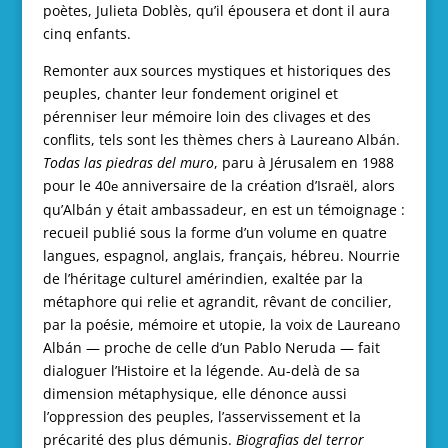
poètes, Julieta Doblès, qu’il épousera et dont il aura
cinq enfants.
Remonter aux sources mystiques et historiques des
peuples, chanter leur fondement originel et
pérenniser leur mémoire loin des clivages et des
conflits, tels sont les thèmes chers à Laureano Albán.
Todas las piedras del muro
, paru à Jérusalem en 1988
pour le 40
anniversaire de la création d’Israël, alors
e
qu’Albán y était ambassadeur, en est un témoignage :
recueil publié sous la forme d’un volume en quatre
langues, espagnol, anglais, français, hébreu. Nourrie
de l’héritage culturel amérindien, exaltée par la
métaphore qui relie et agrandit, rêvant de concilier,
par la poésie, mémoire et utopie, la voix de Laureano
Albán — proche de celle d’un Pablo Neruda — fait
dialoguer l’Histoire et la légende. Au-delà de sa
dimension métaphysique, elle dénonce aussi
l’oppression des peuples, l’asservissement et la
précarité des plus démunis.
Biografias del terror