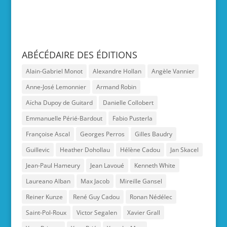
ABÉCÉDAIRE DES ÉDITIONS
Alain-Gabriel Monot
Alexandre Hollan
Angèle Vannier
Anne-José Lemonnier
Armand Robin
Aïcha Dupoy de Guitard
Danielle Collobert
Emmanuelle Périé-Bardout
Fabio Pusterla
Françoise Ascal
Georges Perros
Gilles Baudry
Guillevic
Heather Dohollau
Hélène Cadou
Jan Skacel
Jean-Paul Hameury
Jean Lavoué
Kenneth White
Laureano Alban
Max Jacob
Mireille Gansel
Reiner Kunze
René Guy Cadou
Ronan Nédélec
Saint-Pol-Roux
Victor Segalen
Xavier Grall