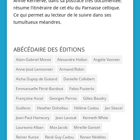
Annie Kerhervé, dans sa postface très documentée,
résume l’itinéraire de cet élu du Parnasse celtique.
Ce qui permet au lecteur de le suivre dans ses
tumultueux méandres.
ABÉCÉDAIRE DES ÉDITIONS
Alain-Gabriel Monot
Alexandre Hollan
Angèle Vannier
Anne-José Lemonnier
Armand Robin
Aïcha Dupoy de Guitard
Danielle Collobert
Emmanuelle Périé-Bardout
Fabio Pusterla
Françoise Ascal
Georges Perros
Gilles Baudry
Guillevic
Heather Dohollau
Hélène Cadou
Jan Skacel
Jean-Paul Hameury
Jean Lavoué
Kenneth White
Laureano Alban
Max Jacob
Mireille Gansel
Reiner Kunze
René Guy Cadou
Ronan Nédélec