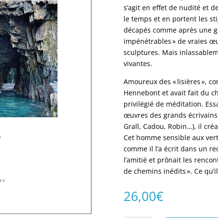
s’agit en effet de nudité et d
le temps et en portent les stig
décapés comme après une gra
impénétrables » de vraies œuv
sculptures. Mais inlassablem
vivantes.
Amoureux des « lisières », co
Hennebont et avait fait du c
privilégié de méditation. Ess
œuvres des grands écrivains 
Grall, Cadou, Robin…), il créa
Cet homme sensible aux vertu
comme il l’a écrit dans un r
l’amitié et prônait les renco
de chemins inédits ». Ce qu’il
26,00
€