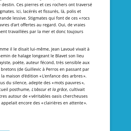
e destin. Ces pierres et ces rochers ont traversé
mates. Ici, lacérés et fissurés, là, polis et
nde lessive. Stigmates qui font de ces « rocs
res d’art offertes au regard. Oui, de vraies
ent travaillées par la mer et donc toujours
mme il le disait lui-même, Jean Lavoué vivait à
hemin de halage longeant le Blavet son lieu
ayiste, poète, auteur fécond, très sensible aux
bretons (de Guillevic à Perros en passant par
 la maison d’édition « L’enfance des arbres ».
s du silence, adepte des « mots pauvres »,
ecueil posthume,
L’obscur et la grâce
, cultivait
ntres autour de « véritables oasis chercheuses
 appelait encore des « clairières en attente ».