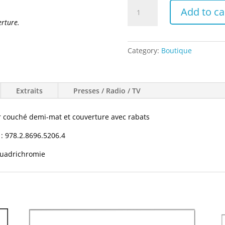
"Ressac
Add to ca
et
erture.
silence"
d'Aïcha
Dupoy
Category:
Boutique
de
Guitard
et
Extraits
Presses / Radio / TV
Jean
Lavoué
r couché demi-mat et couverture avec rabats
quantity
: 978.2.8696.5206.4
quadrichromie