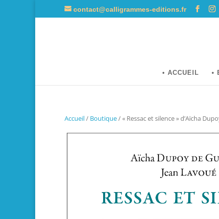
contact@calligrammes-editions.fr
• ACCUEIL
•
Accueil
/
Boutique
/ « Ressac et silence » d’Aïcha Dup